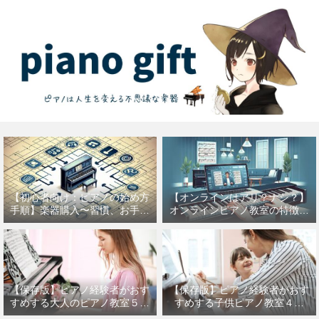
【初心者向け：ピアノの始め方
【オンラインはアリ？ナシ？】
手順】楽器購入〜習慣、お手入
オンラインピアノ教室の特徴を
れなどを紹介
徹底解説【音楽の才能は自宅で
輝く】
【保存版】ピアノ経験者がおす
【保存版】ピアノ経験者がおす
すめする大人のピアノ教室５選
すめする子供ピアノ教室４選
【年齢は関係ない】
【マンツーマン、アップライト