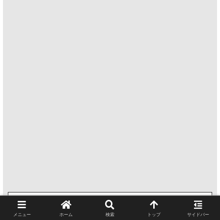
この記事を書いた人
pianoの番人
メニュー
ホーム
検索
トップ
サイドバー