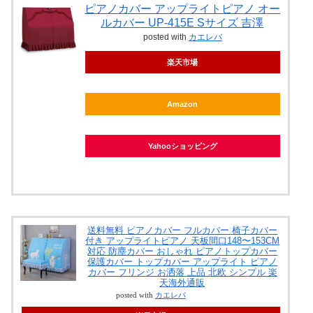
ピアノカバー アップライトピアノ オー
ルカバー UP-415E Sサイズ 吉澤
posted with
カエレバ
楽天市場
Amazon
Yahooショッピング
送料無料 ピアノカバー フルカバー 椅子カバー
付き アップライトピアノ 天板間口148〜153CM
対応 防塵カバー おしゃれ ピアノトップカバー
保護カバー トップカバー アップライト ピアノ
カバー フリンジ お洒落 上品 北欧 シンプル 楽
天海外通販
posted with
カエレバ