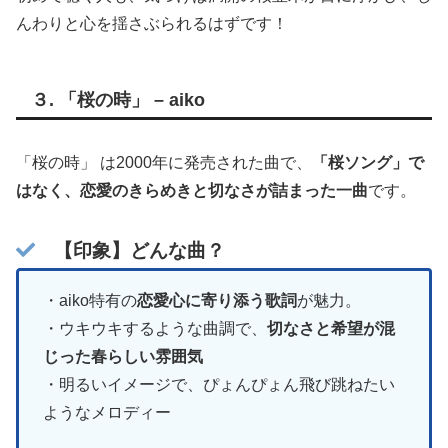
んわりと心を揺さぶられるはずです！
３.
「桜の時」 – aiko
「桜の時」 は2000年に発売された曲で、
「桜ソング」で
はなく、恋愛のきらめきと切なさが詰まった一曲
です。
【印象】どんな曲？
・aiko特有の
恋愛心に寄り添う歌詞
が魅力。
・ウキウキするような曲調で、
切なさと希望が混
じった春らしい雰囲気
・明るいイメージで、ぴょんぴょん飛び跳ねたい
ようなメロディー