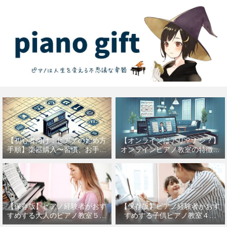
【初心者向け：ピアノの始め方
【オンラインはアリ？ナシ？】
手順】楽器購入〜習慣、お手入
オンラインピアノ教室の特徴を
れなどを紹介
徹底解説【音楽の才能は自宅で
輝く】
【保存版】ピアノ経験者がおす
【保存版】ピアノ経験者がおす
すめする大人のピアノ教室５選
すめする子供ピアノ教室４選
【年齢は関係ない】
【マンツーマン、アップライト