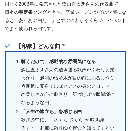
同じく2003年に発売された森山直太朗さんの代表曲で、
日本の春定番ソング
と有名。卒業シーズンや桜の季節にな
ると「あっあの曲だ！」とすぐにわかるくらい、イベント
でよく使われる曲です。
【印象】どんな曲？
聴くだけで、感動的な雰囲気になる
森山直太朗さんの透き通る歌声がふわりと乗
っかり、満開の桜並木が目の前にあるような
雰囲気に変身！ほぼピアノの身のメロディー
の美しさが心に刺さり、気づけば涙腺崩壊に
なるような曲。
「人生の旅立ち」を感じる曲
歌詞の中に、「さくら さくら 今 咲き誇
る」・「刹那に散りゆく運命と知って」とい