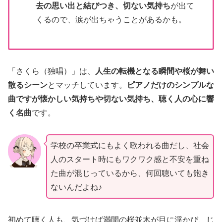
去の思い出と結びつき、切ない気持ち
が出て
くるので、涙が出ちゃうことがあるかも。
「さくら（独唱）」は、
人生の転機となる瞬間や桜が舞い
散るシーン
とマッチしています。
ピアノだけのシンプルな
曲ですが懐かしい気持ちや切ない気持ち、聴く人の心に響
く名曲
です。
学校の卒業式にもよく歌われる曲だし、社会
人のスタート時にもワクワク感と不安を重ね
た曲が混じっているから、何回聴いても飽き
ないんだよね♪
初めて聴く人も、気づけば満開の桜並木が目に浮かび、じ