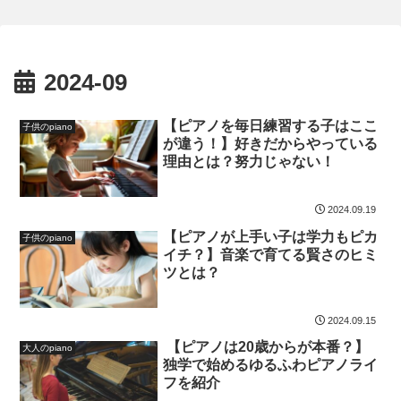
ピアノは絶対重要】
2024-09
【ピアノを毎日練習する子はここ
子供のpiano
が違う！】好きだからやっている
理由とは？努力じゃない！
2024.09.19
【ピアノが上手い子は学力もピカ
子供のpiano
イチ？】音楽で育てる賢さのヒミ
ツとは？
2024.09.15
【ピアノは20歳からが本番？】
大人のpiano
独学で始めるゆるふわピアノライ
フを紹介