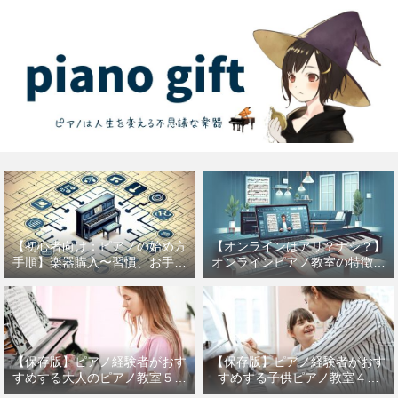
【初心者向け：ピアノの始め方
【オンラインはアリ？ナシ？】
手順】楽器購入〜習慣、お手入
オンラインピアノ教室の特徴を
れなどを紹介
徹底解説【音楽の才能は自宅で
輝く】
【保存版】ピアノ経験者がおす
【保存版】ピアノ経験者がおす
すめする大人のピアノ教室５選
すめする子供ピアノ教室４選
【年齢は関係ない】
【マンツーマン、アップライト