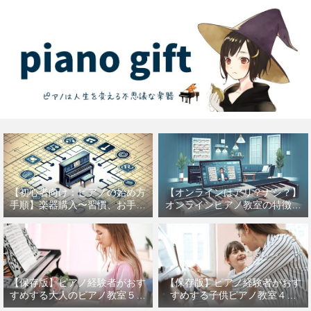
【初心者向け：ピアノの始め方
【オンラインはアリ？ナシ？】
手順】楽器購入〜習慣、お手入
オンラインピアノ教室の特徴を
れなどを紹介
徹底解説【音楽の才能は自宅で
輝く】
【保存版】ピアノ経験者がおす
【保存版】ピアノ経験者がおす
すめする大人のピアノ教室５選
すめする子供ピアノ教室４選
【年齢は関係ない】
【マンツーマン、アップライト