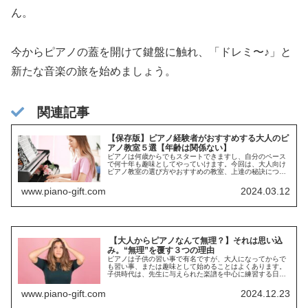
ん。
今からピアノの蓋を開けて鍵盤に触れ、「ドレミ〜♪」と
新たな音楽の旅を始めましょう。
関連記事
【保存版】ピアノ経験者がおすすめする大人のピ
アノ教室５選【年齢は関係ない】
ピアノは何歳からでもスタートできますし、自分のペース
で何十年も趣味としてやっていけます。今回は、大人向け
ピアノ教室の選び方やおすすめの教室、上達の秘訣につい
て詳しく紹介。ピアノを通じて楽しく学び、成長するため
の情報をお届けします。今が一番若...
www.piano-gift.com
2024.03.12
【大人からピアノなんて無理？】それは思い込
み。“無理”を覆す３つの理由
ピアノは子供の習い事で有名ですが、大人になってからで
も習い事、または趣味として始めることはよくあります。
子供時代は、先生に与えられた楽譜を中心に練習する日々
だったけど、大人はそれを短縮して好きな曲を積極的に弾
くことができます。そこが子供と大...
www.piano-gift.com
2024.12.23