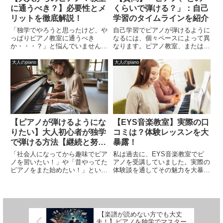
に通うべき？】必要性とメ
くらいで弾ける？」：自己
リットを徹底解説！
学習のタイムラインを紹介
「独学でやろうと思ったけど、や
自己学習でピアノが弾けるように
っぱりピアノ教室に通うべき
なるには、個々ペースによって異
か・・・？」と悩んでいません
なります。ピアノ教室、またはオ
か？一言で言うと、独学のデメリ
ンラインレッスン、または独学な
ットを一気に解決してくれるの
ど色んな組み合わせによって上達
大人のpiano
大人のpiano
が、ピアノ教室かな？やっぱここ
スピードも変わってきます。今回
は独学では勝てないと思うよ。ピ
は「ピアノ、どのくらいで弾け
アノ教室に行けば、専門のプロ＝
る？」の疑問に対して、自己学習
先生がい...
の...
【ピアノが弾けるようにな
【EYS音楽教室】実際の口
りたい】大人初心者が独学
コミは？体験レッスンを大
で弾ける方法【継続と努力
暴露！
のみ】
「社会人になってから趣味でピア
私は過去に、EYS音楽教室でピ
ノを習いたい！」や「昔やってた
アノを受講していました。実際の
ピアノをまた始めたい！」という
体験談を通してその魅力を大暴露
方、ピアノは年齢を問わずに始め
します。無料体験レッスンの提供
られる素晴らしい趣味です！しか
や、豊富なコース設定が魅力の一
し、独学でピアノを学ぶ道はやや
つであり、質の高い音楽教育をリ
険しく、専門用語が多く、ただ弾
ーズナブルな価格で受けられる点
けば上手くなることはありませ
が特徴です。しかし、過去のス
【楽譜が読めない方でも大丈
ん...
ト...
夫！】ピアノを独学でマスター