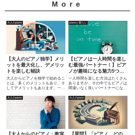
More
大人のpiano
pianoと暮らし
【大人のピアノ独学】メリ
【ピアノは一人時間を楽し
ットを最大化し、デメリッ
む最強パートナー！】ピア
トを楽しむ秘訣
ノが趣味になる魅力5つを
紹介
大人からピアノを独学で始めるこ
一人時間を楽しむ方法はたくさん
とは、多くのメリットもあり、そ
ありますが、その中でもピアノは
してデメリットもあります。一番
間違いなく良いパートナーにな
単純なデメリットは、「できな
る！と、私は思います。映画鑑賞
い・やらない・諦める」だけど
や読書、スポーツなども良いです
大人のpiano
大人のpiano
ね・・・。でもそんな簡単に諦め
が、ピアノはそれ以上に勝るもの
て欲しくないですね。今回は、大
があります。ピアノはただの楽器
人から始める独学ピアノのメリッ
ではなく、日常の雑音を忘れて音
トと...
楽...
【大人からのピアノ：教室
【質問】「ピアノ、どの