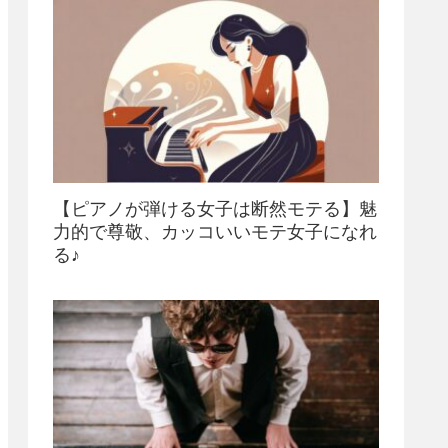
【ピアノが弾ける女子は断然モテる】魅
力的で尊敬、カッコいいモテ女子になれ
る♪